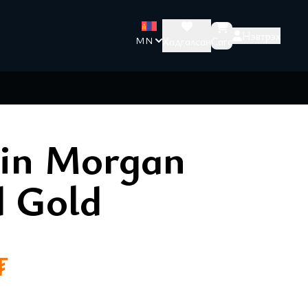
Нэвтрэх
Хадгалсан
Сагс
MN
бараа сагсанд ба
in Morgan
d Gold
₮