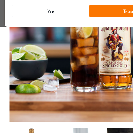
Үгүй
Тийм