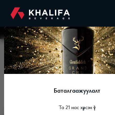
Баталгаажуулалт
Та 21 нас хүрсэн үү?