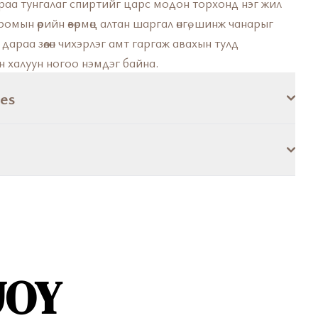
раа тунгалаг спиртийг царс модон торхонд нэг жил
омын өөрийн өвөрмөц алтан шаргал өнгө, шинж чанарыг
дараа зөөлөн чихэрлэг амт гаргаж авахын тулд
н халуун ногоо нэмдэг байна.
es
JOY