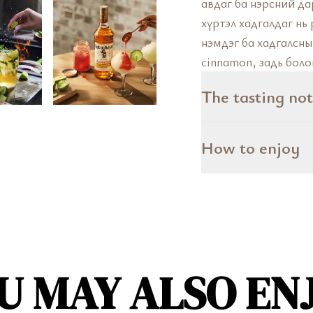
авдаг ба нэрсний да
хүртэл хадгалдаг нь р
нэмдэг ба хадгалсны 
cinnamon, задь боло
The tasting not
How to enjoy
U MAY ALSO EN