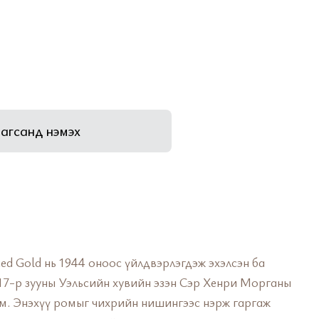
агсанд нэмэх
ed Gold нь 1944 оноос үйлдвэрлэгдэж эхэлсэн ба
17-р зууны Уэльсийн хувийн эзэн Сэр Хенри Морганы
юм. Энэхүү ромыг чихрийн нишингээс нэрж гаргаж