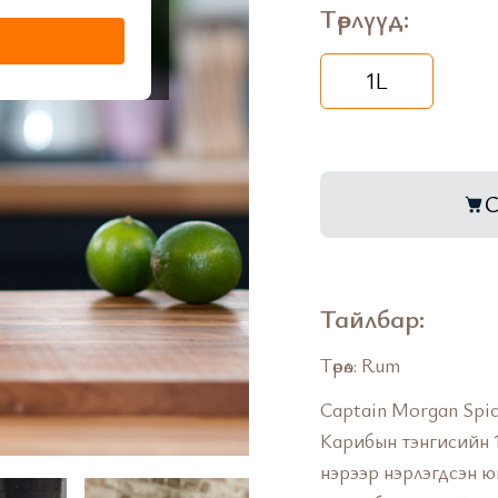
Төрлүүд:
1L
С
Тайлбар:
Төрөл: Rum
Captain Morgan Spic
Карибын тэнгисийн 
нэрээр нэрлэгдсэн 