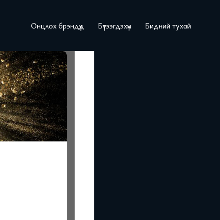
Онцлох брэндүүд
Бүтээгдэхүүн
Бидний тухай