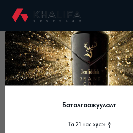
Бүртгэл үүсгэх
Email хаяг
Баталгаажуулалт
Та 21 нас хүрсэн үү?