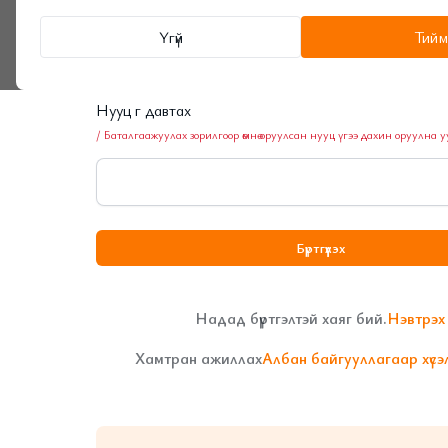
Нууц үг
Үгүй
Тийм
Нууц үг давтах
/ Баталгаажуулах зорилгоор өмнө оруулсан нууц үгээ дахин оруулна у
Бүртгүүлэх
Надад бүртгэлтэй хаяг бий.
Нэвтрэх
+976 7599-0007
contact@khalifa.mn
Хамтран ажиллах
Албан байгууллагаар хүсэл
© 2024 Khalifa LLC. All rights reserved.