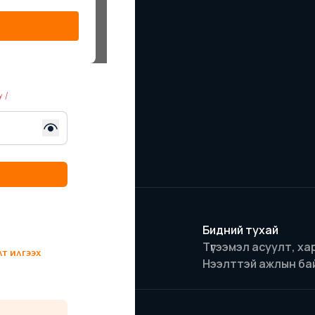
у /
Нүүр
Бидний тухай
Онцлох брэндүүд
Түгээмэл асуулт, ха
т илгээх
Бүтээгдэхүүн
Нээлттэй ажлын ба